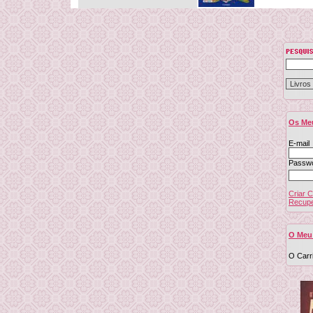
Os Me
E-mail
Passw
Criar 
Recupe
O Meu
O Carr