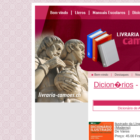
|
|
Bem-vindo
Destaques
Nov
Dicion�rios
-
Dicionário de 
Ilustrado da Lín
(Moderno)
De Vários
Preço: 45.00 Fr