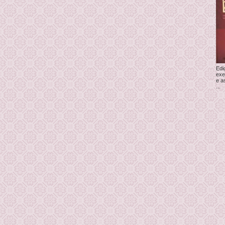
Edi
exe
e a
...