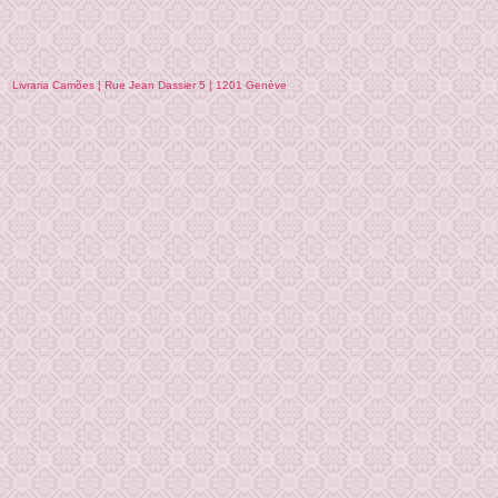
Livraria Camões ¦ Rue Jean Dassier 5 ¦ 1201 Genève